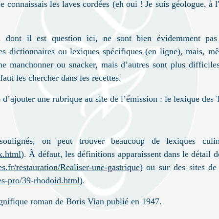
connaissais les laves cordées (eh oui ! Je suis géologue, à l
n dont il est question ici, ne sont bien évidemment p
 des dictionnaires ou lexiques spécifiques (en ligne), mais, 
me manchonner ou snacker, mais d’autres sont plus diffici
faut les chercher dans les recettes.
M6 d’ajouter une rubrique au site de l’émission : le lexique des
soulignés, on peut trouver beaucoup de lexiques culi
x.html
). À défaut, les définitions apparaissent dans le détail 
es.fr/restauration/Realiser-une-gastrique
) ou sur des sites de
s-pro/39-rhodoid.html
).
agnifique roman de Boris Vian publié en 1947.