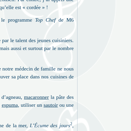
qu’elle est « cordée » !
on le programme
Top Chef
de M6
 par le talent des jeunes cuisiniers.
 mais aussi et surtout par le nombre
de notre médecin de famille ne nous
rouver sa place dans nos cuisines de
é d’agneau,
macaronner
la pâte des
n
espuma
, utiliser un
sautoir
ou une
2
ume de la mer,
L’Écume des jours
,