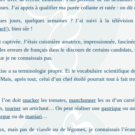
urs. J’ai appris à qualifier ma purée collante et ratée : on dit 
ques jours, quelques semaines
? J’ai suivi à la télévisi
ef/
), bien sûr
!
t captivée. J’étais cuisinière amatrice, impressionnée, fascinée
 les erreurs de français dans le discours de certains candidats,
ue je ne connaissais pas.
se a sa terminologie propre. Et le vocabulaire scientifique 
 Mais, après tout, celui d’un chef étoilé pourrait tout à fait t
u l’on doit
snacker
les tomates,
manchonner
les os d’un carr
on,
tourner
un artichaut… On peut réaliser une
gastrique
ou u
argue
ou de
manjari
…
oux, mais pas de viande ou de légumes, je connaissais l’éc