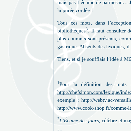
mais pas l’écume de parmesan… Je 
la purée cordée
!
Tous ces mots, dans l’acceptio
3
bibliothèques
. Il faut consulter
plus courants sont présents, com
gastrique. Absents des lexiques, il 
Tiens, et si je soufflais l’idée à 
1
Pour la définition des mots 
http://chefsimon.com/lexique/inde
exemple :
http://webtv.ac-versaill
http://www.cook-shop.fr/comme-le
2
L’Écume des jours
, célèbre et m