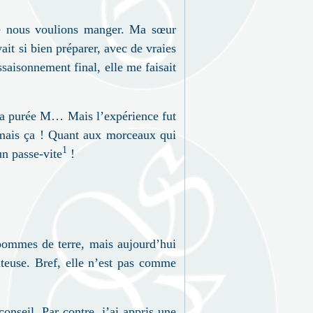
ue nous voulions manger. Ma sœur
it si bien préparer, avec de vraies
saisonnement final, elle me faisait
 la purée M… Mais l’expérience fut
jamais ça ! Quant aux morceaux qui
1
un passe-vite
!
 pommes de terre, mais aujourd’hui
âteuse. Bref, elle n’est pas comme
onseil. Par contre, j’ai appris une