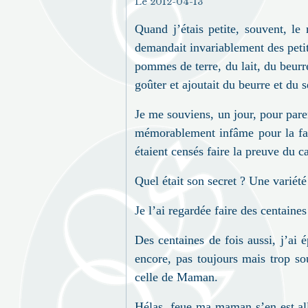
Le 2012-04-13
Quand j’étais petite, souvent, 
demandait invariablement des petit
pommes de terre, du lait, du beurr
goûter et ajoutait du beurre et du 
Je me souviens, un jour, pour par
mémorablement infâme pour la fan 
étaient censés faire la preuve du c
Quel était son secret
? Une variété
Je l’ai regardée faire des centaines
Des centaines de fois aussi, j’ai
encore, pas toujours mais trop so
celle de Maman.
Hélas, feue ma maman s’en est allé