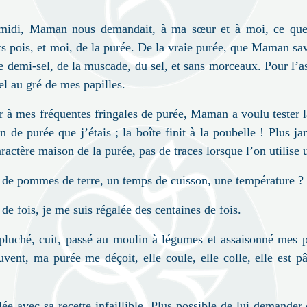
le midi, Maman nous demandait, à ma sœur et à moi, ce q
s pois, et moi, de la purée. De la vraie purée, que Maman sava
e demi-sel, de la muscade, du sel, et sans morceaux. Pour l’as
sel au gré de mes papilles.
er à mes fréquentes fringales de purée, Maman a voulu tester
de purée que j’étais ; la boîte finit à la poubelle ! Plus 
aractère maison de la purée, pas de traces lorsque l’on utilise 
 de pommes de terre, un temps de cuisson, une température
?
 de fois, je me suis régalée des centaines de fois.
 épluché, cuit, passé au moulin à légumes et assaisonné mes
uvent, ma purée me déçoit, elle coule, elle colle, elle est p
e avec sa recette infaillible. Plus possible de lui demander c