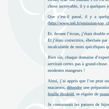
chose incroyable, il y a quelques jo
Que s’est-il passé, il y a quel
(
http://www.m6.fr/emission-top_ch
Et, devant l’écran, j’étais double e
Et j’étais correctrice, éberluée par
incalculable de mots spécifiques q
Bien sûr, chaque domaine d’experti
servirait certes pas à grand-chose.
modestes mangeurs !
Ainsi, j’ai appris que l’on peut o
macarons,
détendre
une préparati
feuille rhodoïd
, se régaler de
pout
Je connaissais les parures de bij